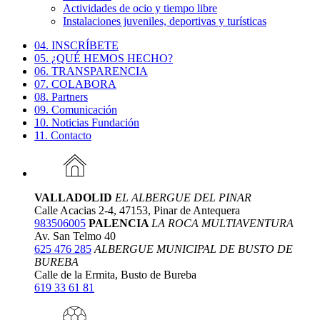
Actividades de ocio y tiempo libre
Instalaciones juveniles, deportivas y turísticas
04. INSCRÍBETE
05. ¿QUÉ HEMOS HECHO?
06. TRANSPARENCIA
07. COLABORA
08. Partners
09. Comunicación
10. Noticias Fundación
11. Contacto
VALLADOLID
EL ALBERGUE DEL PINAR
Calle Acacias 2-4, 47153, Pinar de Antequera
983506005
PALENCIA
LA ROCA MULTIAVENTURA
Av. San Telmo 40
625 476 285
ALBERGUE MUNICIPAL DE BUSTO DE
BUREBA
Calle de la Ermita, Busto de Bureba
619 33 61 81